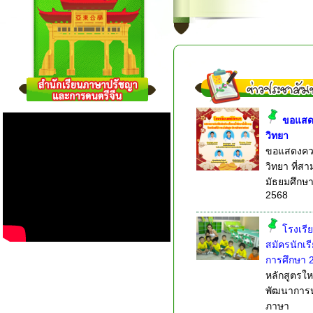
ขอแสดง
วิทยา
ขอแสดงควา
วิทยา ที่ส
มัธยมศึกษาป
2568
โรงเรีย
สมัครนักเร
การศึกษา 
หลักสูตรให
พัฒนาการห
ภาษา