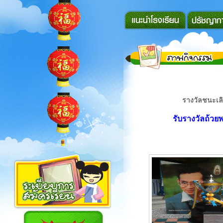
รางวัลชนะเล
รับรางวัลถ้วย