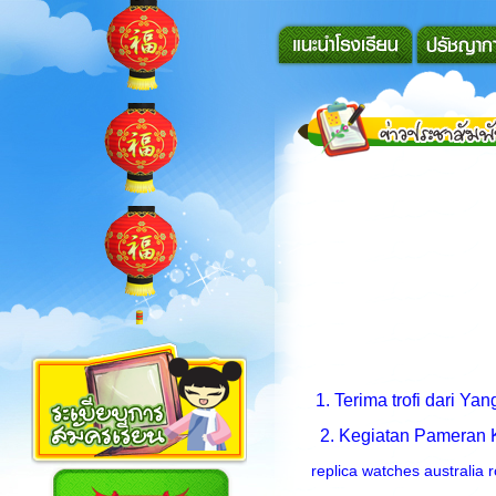
1. Terima trofi dari Ya
2. Kegiatan Pameran K
replica watches australia
r